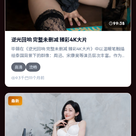
99:38
逆光回响 完整未删减 臻彩4K大片
毕赣在《逆光回响 完整未删减 臻彩4K大片》中以温暖笔触描
绘泰国背景下的群像：周迅、宋康昊等演员层次丰富。作为
一部冒险作品，故事从日常裂缝切入，逐步推向不可逆转的
高清
流畅
结局；视听语言统一，情感落点克制有力。
9.3千
111个月前
最新