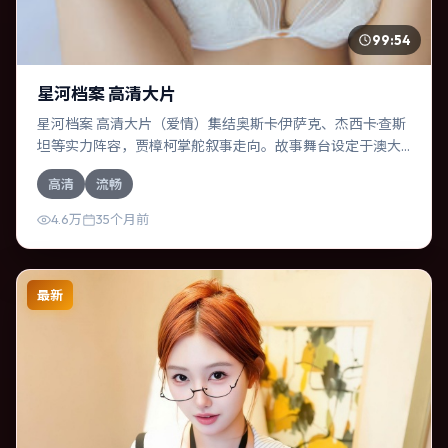
99:54
星河档案 高清大片
星河档案 高清大片（爱情）集结奥斯卡·伊萨克、杰西卡·查斯
坦等实力阵容，贾樟柯掌舵叙事走向。故事舞台设定于澳大
利亚，围绕一次意外选择展开连锁反应；配乐与色彩高度服
高清
流畅
务于主题，结尾留白耐人寻味。
4.6万
35个月前
最新