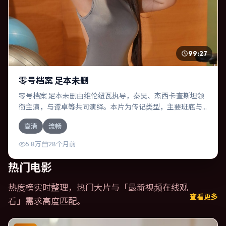
99:27
零号档案 足本未删
零号档案 足本未删由维伦纽瓦执导，秦昊、杰西卡·查斯坦领
衔主演，与谭卓等共同演绎。本片为传记类型，主要班底与
取景来自法国。时间循环困住主角，每一次醒来规则都在改
高清
流畅
变。影片整体气质压抑，节奏紧凑，人物动机清晰，适合喜
欢强情节与细腻表演的观众。
5.8万
28个月前
热门电影
热度榜实时整理，热门大片与「
最新视频在线观
查看更多
看
」需求高度匹配。