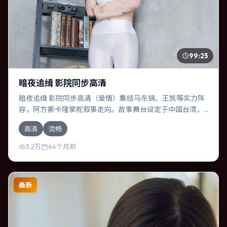
99:25
暗夜追缉 影院同步高清
暗夜追缉 影院同步高清（爱情）集结马东锡、王凯等实力阵
容，阿方索·卡隆掌舵叙事走向。故事舞台设定于中国台湾，
围绕一次意外选择展开连锁反应；配乐与色彩高度服务于主
高清
流畅
题，结尾留白耐人寻味。
3.2万
64个月前
最新