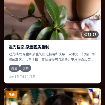
99:57
逆光档案 原盘画质重制
逆光档案 原盘画质重制由是枝裕和执导，宋康昊、役所广司
领衔主演，与章子怡、雷佳音等共同演绎。本片为奇幻类
型，主要班底与取景来自中国大陆。时间循环困住主角，每
高清
流畅
一次醒来规则都在改变。影片整体气质压抑，节奏紧凑，人
物动机清晰，适合喜欢强情节与细腻表演的观众。
6.8万
82个月前
最新