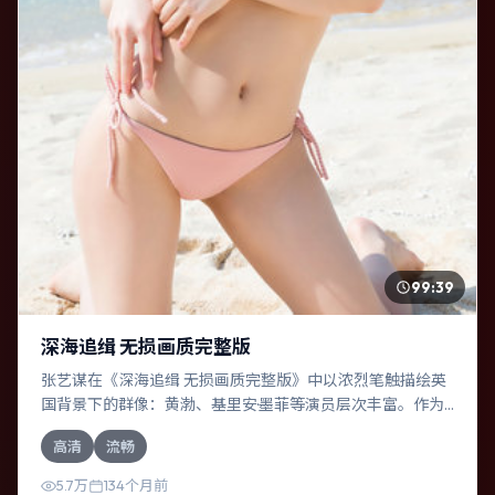
99:39
深海追缉 无损画质完整版
张艺谋在《深海追缉 无损画质完整版》中以浓烈笔触描绘英
国背景下的群像：黄渤、基里安·墨菲等演员层次丰富。作为
一部科幻作品，故事从日常裂缝切入，逐步推向不可逆转的
高清
流畅
结局；视听语言统一，情感落点克制有力。
5.7万
134个月前