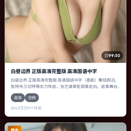
99:30
白昼边界 正版高清完整版 高清国语中字
白昼边界 正版高清完整版 高清国语中字（喜剧）集结周迅、
凯特·布兰切特等实力阵容，张艺谋掌舵叙事走向。故事舞台
设定于英国，围绕一次意外选择展开连锁反应；配乐与色彩
高清
流畅
高度服务于主题，结尾留白耐人寻味。
4.5万
9个月前
精选