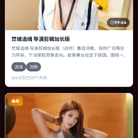
99:44
焚城追缉 导演剪辑加长版
焚城追缉 导演剪辑加长版（动作）集结汤唯、役所广司等实
力阵容，宁浩掌舵叙事走向。故事舞台设定于德国，围绕一
次意外选择展开连锁反应；配乐与色彩高度服务于主题，结
高清
流畅
尾留白耐人寻味。
2.8万
123个月前
最新