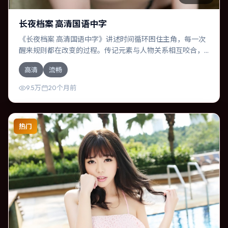
长夜档案 高清国语中字
《长夜档案 高清国语中字》讲述时间循环困住主角，每一次
醒来规则都在改变的过程。传记元素与人物关系相互咬合，
莱昂纳多·迪卡普里奥、菅田将晖的对手戏尤为出彩。导演陈
高清
流畅
思诚善于在长镜头中积蓄张力，本片亦在澳大利亚实地取
景，增强真实质感。
9.5万
20个月前
热门