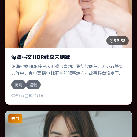
99:38
深海档案 HDR臻享未删减
深海档案 HDR臻享未删减（喜剧）集结梁朝伟、刘亦菲等实
力阵容，吉尔莫·德尔·托罗掌舵叙事走向。故事舞台设定于澳
大利亚，围绕一次意外选择展开连锁反应；配乐与色彩高度
高清
流畅
服务于主题，结尾留白耐人寻味。
9.7万
10个月前
热门