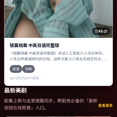
95:21
银翼档案 中英双语完整版
《银翼档案 中英双语完整版》讲述人工智能介入司法审判，
人性边界遭遇拷问的过程。战争元素与人物关系相互咬合，
黄政民、马东锡的对手戏尤为出彩。导演许鞍华善于在长镜
高清
流畅
头中积蓄张力，本片亦在日本实地取景，增强真实质感。
9.5万
29个月前
最新美剧
剧集上新与追更提醒同步，刷剧党必备的「
最新
查看更多
视频在线观看
」入口。