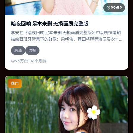
99:59
暗夜回响 足本未删 无损画质完整版
李安在《暗夜回响 足本未删 无损画质完整版》中以明快笔触
描绘西班牙背景下的群像：梁朝伟、菅田将晖等演员层次丰
富。作为一部悬疑作品，故事从日常裂缝切入，逐步推向不
高清
流畅
可逆转的结局；视听语言统一，情感落点克制有力。
9.5万
106个月前
热门