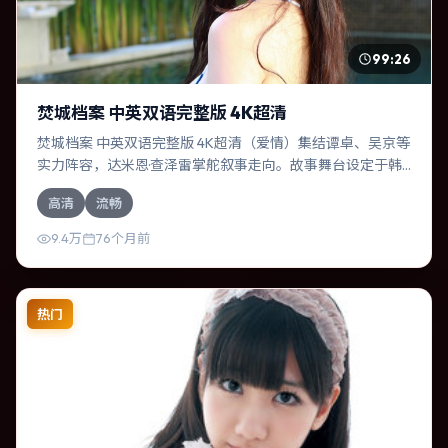
99:26
焚城档案 中英双语完整版 4K超清
焚城档案 中英双语完整版 4K超清（爱情）集结谭卓、吴京等
实力阵容，达米恩·查泽雷掌舵叙事走向。故事舞台设定于韩
国，围绕一次意外选择展开连锁反应；配乐与色彩高度服务
高清
流畅
于主题，结尾留白耐人寻味。
9.4万
76个月前
热门