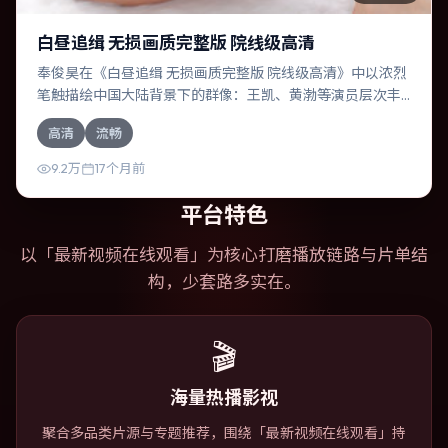
白昼追缉 无损画质完整版 院线级高清
奉俊昊在《白昼追缉 无损画质完整版 院线级高清》中以浓烈
笔触描绘中国大陆背景下的群像：王凯、黄渤等演员层次丰
富。作为一部冒险作品，故事从日常裂缝切入，逐步推向不
高清
流畅
可逆转的结局；视听语言统一，情感落点克制有力。
9.2万
17个月前
平台特色
以「
最新视频在线观看
」为核心打磨播放链路与片单结
构，少套路多实在。
🎬
海量热播影视
聚合多品类片源与专题推荐，围绕「最新视频在线观看」持