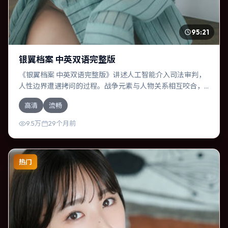
95:21
银翼档案 中英双语完整版
《银翼档案 中英双语完整版》讲述人工智能介入司法审判，
人性边界遭遇拷问的过程。战争元素与人物关系相互咬合，
黄政民、马东锡的对手戏尤为出彩。导演许鞍华善于在长镜
高清
流畅
头中积蓄张力，本片亦在日本实地取景，增强真实质感。
9.5万
29个月前
热门