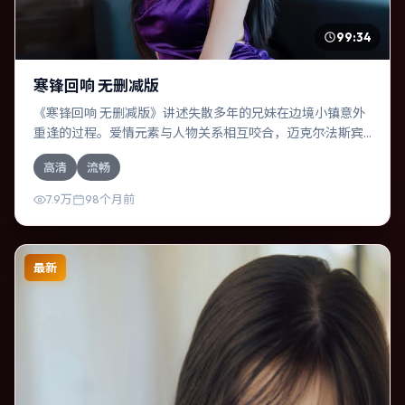
99:34
寒锋回响 无删减版
《寒锋回响 无删减版》讲述失散多年的兄妹在边境小镇意外
重逢的过程。爱情元素与人物关系相互咬合，迈克尔·法斯宾
德、雷佳音的对手戏尤为出彩。导演斯皮尔伯格善于在长镜
高清
流畅
头中积蓄张力，本片亦在中国大陆实地取景，增强真实质
感。
7.9万
98个月前
最新