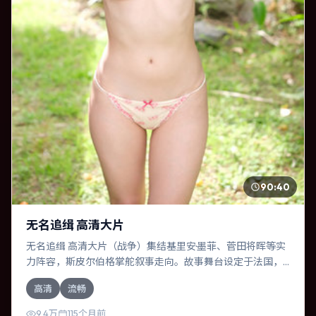
90:40
无名追缉 高清大片
无名追缉 高清大片（战争）集结基里安·墨菲、菅田将晖等实
力阵容，斯皮尔伯格掌舵叙事走向。故事舞台设定于法国，
围绕一次意外选择展开连锁反应；配乐与色彩高度服务于主
高清
流畅
题，结尾留白耐人寻味。
9.4万
115个月前