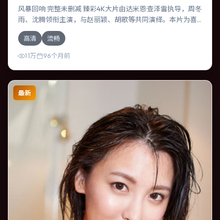
风暴回响 完整未删减 臻彩4K大片由达米恩·查泽雷执导，周冬
雨、沈腾领衔主演，与赵丽颖、胡歌等共同演绎。本片为喜
剧类型，主要班底与取景来自中国台湾。时间循环困住主
高清
流畅
角，每一次醒来规则都在改变。影片整体气质克制，节奏紧
凑，人物动机清晰，适合喜欢强情节与细腻表演的观众。
1.1万
96个月前
最新