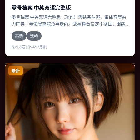
零号档案 中英双语完整版
零号档案 中英双语完整版（动作）集结裴斗娜、雷佳音等实
力阵容，奉俊昊掌舵叙事走向。故事舞台设定于德国，围绕
一次意外选择展开连锁反应；配乐与色彩高度服务于主题，
高清
流畅
结尾留白耐人寻味。
9.6万
94个月前
最新