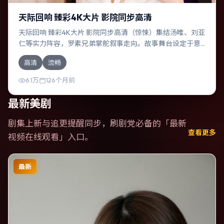
天际回响 臻彩4K大片 影院同步高清
天际回响 臻彩4K大片 影院同步高清（惊悚）集结汤唯、刘亚
仁等实力阵容，罗素兄弟掌舵叙事走向。故事舞台设定于意
大利，围绕一次意外选择展开连锁反应；配乐与色彩高度服
高清
流畅
务于主题，结尾留白耐人寻味。
6.1万
126个月前
最新美剧
剧集上新与追更提醒同步，刷剧党必备的「
最新
查看更多
视频在线观看
」入口。
最新