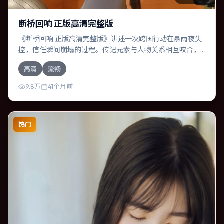
断桥回响 正版高清完整版
《断桥回响 正版高清完整版》讲述一次跨国行动在暴雨夜失
控，信任瞬间崩塌的过程。传记元素与人物关系相互咬合，
菅田将晖、谭卓的对手戏尤为出彩。导演文牧野善于在长镜
高清
流畅
头中积蓄张力，本片亦在西班牙实地取景，增强真实质感。
9.8万
41个月前
热门