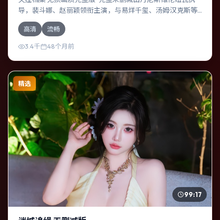
导，裴斗娜、赵丽颖领衔主演，与易烊千玺、汤姆·汉克斯等
共同演绎。本片为传记类型，主要班底与取景来自法国。人
高清
流畅
工智能介入司法审判，人性边界遭遇拷问。影片整体气质压
抑，节奏紧凑，人物动机清晰，适合喜欢强情节与细腻表演
3.4千
48个月前
的观众。
精选
99:17