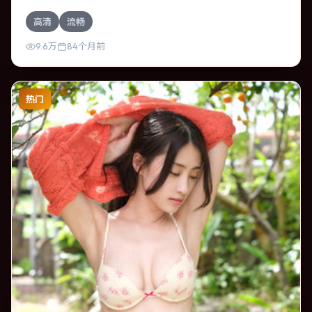
奥斯卡·伊萨克的对手戏尤为出彩。导演宫崎骏善于在长镜头
高清
流畅
中积蓄张力，本片亦在澳大利亚实地取景，增强真实质感。
9.6万
84个月前
热门