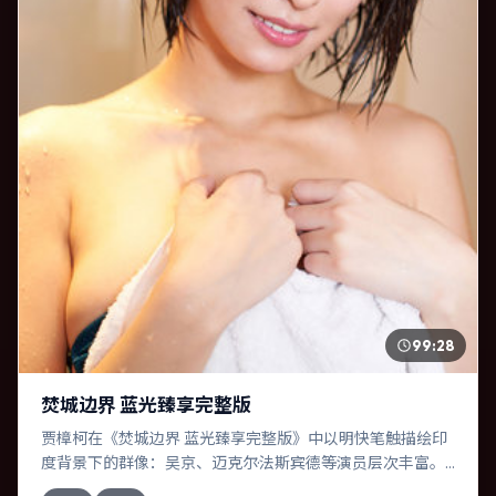
99:28
焚城边界 蓝光臻享完整版
贾樟柯在《焚城边界 蓝光臻享完整版》中以明快笔触描绘印
度背景下的群像：吴京、迈克尔·法斯宾德等演员层次丰富。
作为一部惊悚作品，故事从日常裂缝切入，逐步推向不可逆