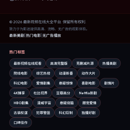
©
2026
最新视频在线大全
平台. 保留所有权利.
致力于为影迷提供高清、流畅、无广告的观影体验。
|
|
最新美剧
热门电影
无广告播放
热门标签
最新视频在线观看
高清完整版
无删减片源
热播美剧
院线电影
综艺热榜
动漫新番
动作大片
科幻电影
爱情剧集
悬疑惊悚
喜剧电影
剧情片
4K臻享
杜比视界
豆瓣高分
Netflix新剧
HBO剧集
漫威宇宙
悬疑烧脑
甜宠爱情
古装权谋
犯罪警匪
科幻巨制
独播好剧
口碑佳作