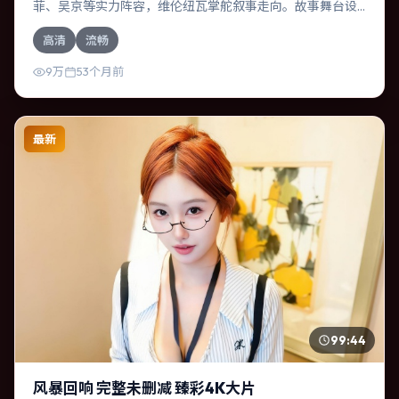
菲、吴京等实力阵容，维伦纽瓦掌舵叙事走向。故事舞台设
定于泰国，围绕一次意外选择展开连锁反应；配乐与色彩高
高清
流畅
度服务于主题，结尾留白耐人寻味。
9万
53个月前
最新
99:44
风暴回响 完整未删减 臻彩4K大片