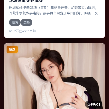
迷城追缉 无删减版
迷城追缉 无删减版（喜剧）集结雷佳音、胡歌等实力阵容，
许鞍华掌舵叙事走向。故事舞台设定于中国台湾，围绕一次
意外选择展开连锁反应；配乐与色彩高度服务于主题，结尾
高清
流畅
留白耐人寻味。
1.9万
49个月前
精选
99:01