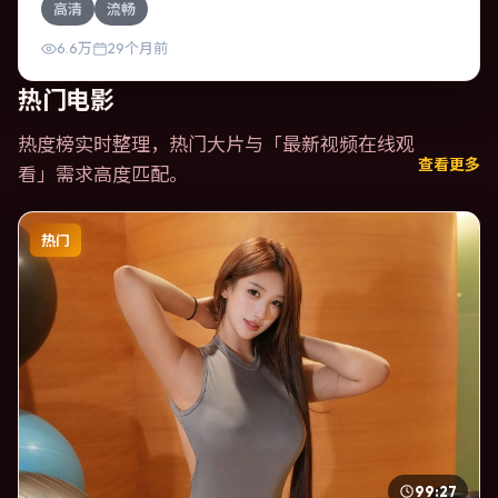
高清
流畅
转的结局；视听语言统一，情感落点克制有力。
6.6万
29个月前
热门电影
热度榜实时整理，热门大片与「
最新视频在线观
查看更多
看
」需求高度匹配。
热门
99:27