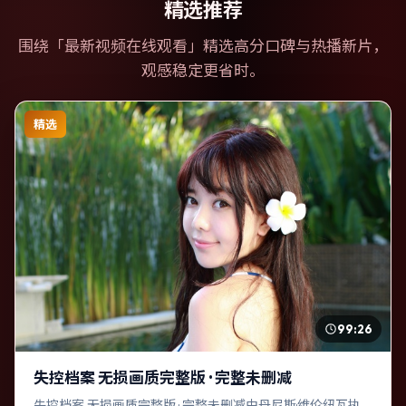
精选推荐
围绕「
最新视频在线观看
」精选高分口碑与热播新片，
观感稳定更省时。
精选
99:26
失控档案 无损画质完整版 · 完整未删减
失控档案 无损画质完整版 · 完整未删减由丹尼斯·维伦纽瓦执