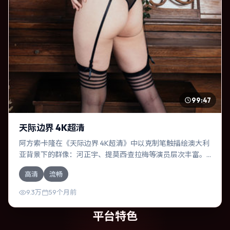
99:47
天际边界 4K超清
阿方索·卡隆在《天际边界 4K超清》中以克制笔触描绘澳大利
亚背景下的群像：河正宇、提莫西·查拉梅等演员层次丰富。
作为一部战争作品，故事从日常裂缝切入，逐步推向不可逆
高清
流畅
转的结局；视听语言统一，情感落点克制有力。
9.3万
59个月前
平台特色