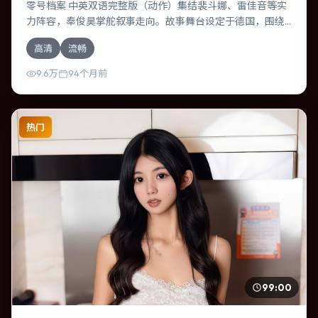
零号档案 中英双语完整版（动作）集结裴斗娜、雷佳音等实
力阵容，奉俊昊掌舵叙事走向。故事舞台设定于德国，围绕
一次意外选择展开连锁反应；配乐与色彩高度服务于主题，
高清
流畅
结尾留白耐人寻味。
9.6万
94个月前
热门
99:00