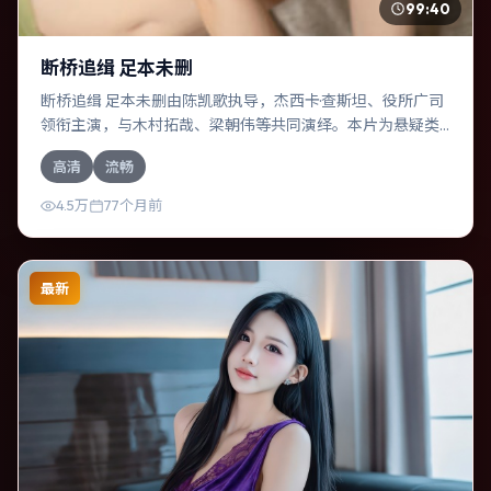
99:40
断桥追缉 足本未删
断桥追缉 足本未删由陈凯歌执导，杰西卡·查斯坦、役所广司
领衔主演，与木村拓哉、梁朝伟等共同演绎。本片为悬疑类
型，主要班底与取景来自俄罗斯。两代人的隔阂在故乡小城
高清
流畅
被慢慢缝合。影片整体气质克制，节奏紧凑，人物动机清
晰，适合喜欢强情节与细腻表演的观众。
4.5万
77个月前
最新