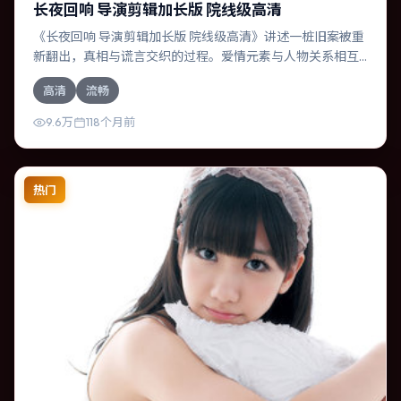
长夜回响 导演剪辑加长版 院线级高清
《长夜回响 导演剪辑加长版 院线级高清》讲述一桩旧案被重
新翻出，真相与谎言交织的过程。爱情元素与人物关系相互
咬合，菅田将晖、凯特·布兰切特的对手戏尤为出彩。导演是
高清
流畅
枝裕和善于在长镜头中积蓄张力，本片亦在英国实地取景，
增强真实质感。
9.6万
118个月前
热门